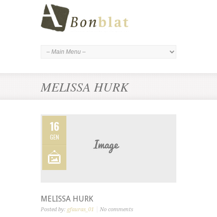
MELISSA HURK
16
GEN
MELISSA HURK
Posted by:
gfauras_01
No comments