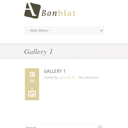
Gallery 1
GALLERY 1
18
Posted by:
gfauras_01
No comments
JAN